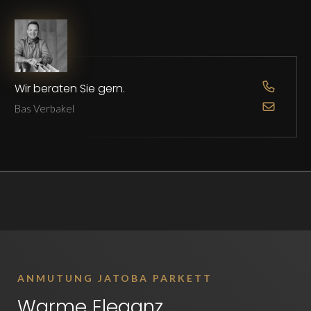
Wir beraten Sie gern.
OPEN D
Bas Verbakel
OPEN D
ANMUTUNG JATOBA PARKETT
Warme Eleganz