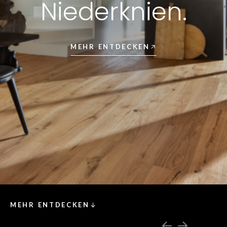
Niederknien.
MEHR ENTDECKEN
MEHR ENTDECKEN
03
04
Die vorherige
Die nächs