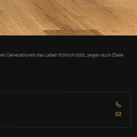
ber Generationen das Leben fröhlich tobt, zeigen auch Diele
OPEN 
OPEN 