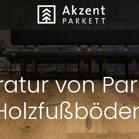
Terug naar de startpagina
PARKETTREPARATUR & DIELENREPARATUR
atur von Par
Holzfußböde