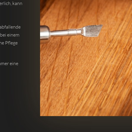
erlich, kann
abfallende
bei einem
he Pflege
mmer eine